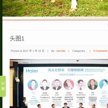
头图1
Posted at 2017 年 1 月 15 日
|
By :
kerchin
|
Categories :
|
0 Comment