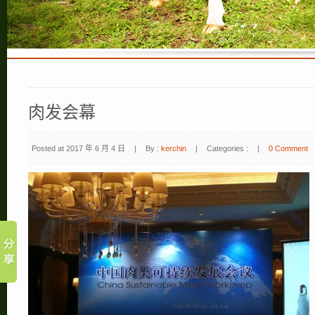
肉发会幕
Posted at 2017 年 6 月 4 日
|
By :
kerchin
|
Categories :
|
0 Comment