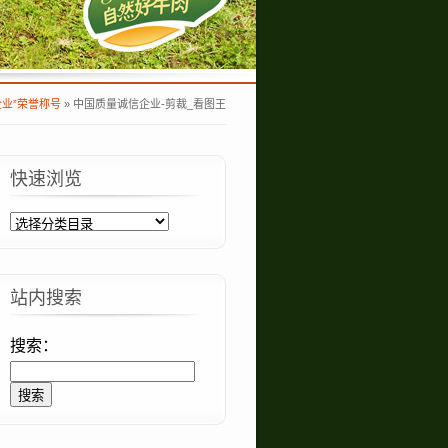
业”荣誉称号
»
中国质量诚信企业-剪裁_看图王
快速浏览
站内搜索
搜索：