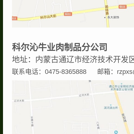
科尔沁牛业肉制品分公司
地址：内蒙古通辽市经济技术开发区
联系电话：0475-8365888 邮箱：rzpxs@k