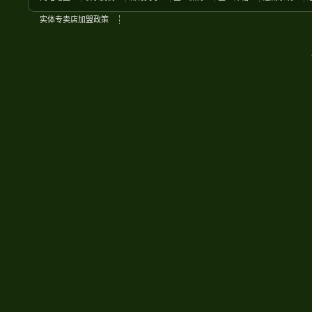
实体专卖店加盟政策