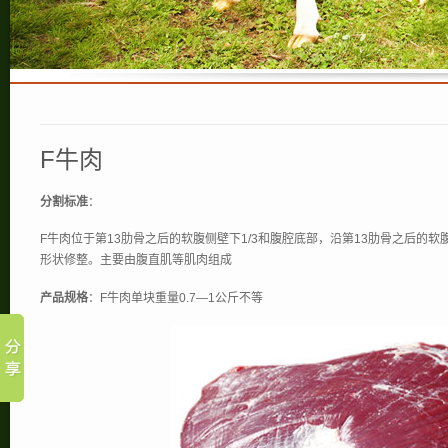
F牛肉
分割标准
：
F牛肉位于第13肋骨之后的软腹侧壁下1/3和腹腔底部，沿第13肋骨之后的软
形状修整。主要由腹直肌等肌肉组成
产品规格
：F牛肉单块重量0.7—1公斤不等