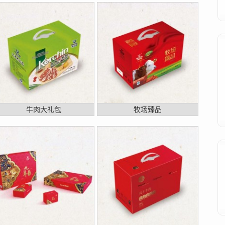
牛肉大礼包
牧场臻品