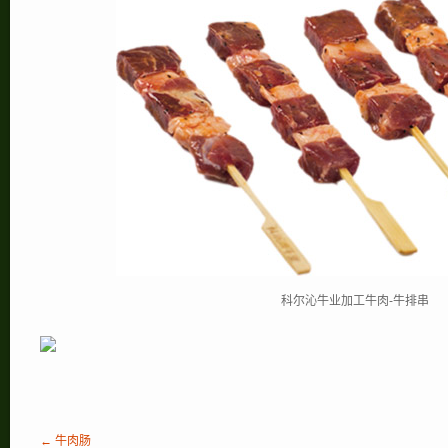
科尔沁牛业加工牛肉-牛排串
← 牛肉肠