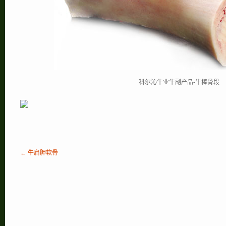
科尔沁牛业牛副产品-牛棒骨段
← 牛肩胛软骨