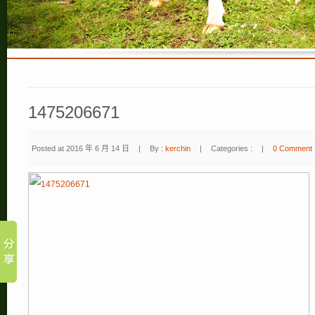
1475206671
Posted at 2016 年 6 月 14 日
|
By :
kerchin
|
Categories :
|
0 Comment