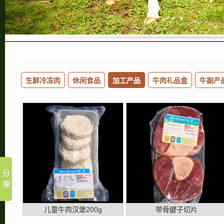
生鲜冷冻肉
休闲食品
加工产品
牛肉礼品盒
牛副产
儿童牛肉汉堡200g
带骨腱子切片