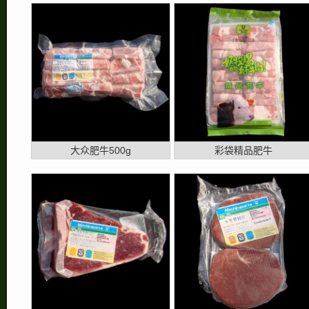
大众肥牛500g
彩袋精品肥牛