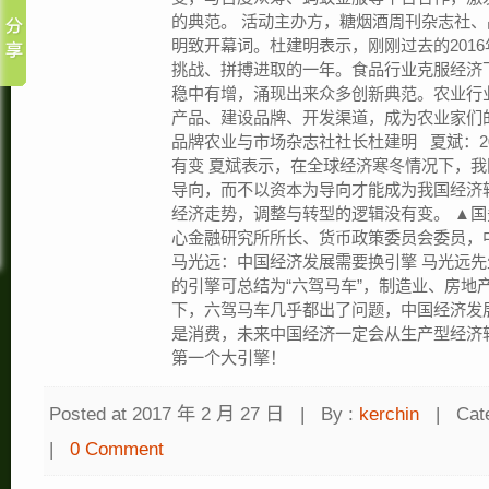
的典范。 活动主办方，糖烟酒周刊杂志社
明致开幕词。杜建明表示，刚刚过去的201
挑战、拼搏进取的一年。食品行业克服经济
稳中有增，涌现出来众多创新典范。农业行
产品、建设品牌、开发渠道，成为农业家们
品牌农业与市场杂志社社长杜建明 夏斌：2
有变 夏斌表示，在全球经济寒冬情况下，
导向，而不以资本为导向才能成为我国经济转
经济走势，调整与转型的逻辑没有变。 ▲
心金融研究所所长、货币政策委员会委员，
马光远：中国经济发展需要换引擎 马光远先
的引擎可总结为“六驾马车”，制造业、房地
下，六驾马车几乎都出了问题，中国经济发
是消费，未来中国经济一定会从生产型经济
第一个大引擎！
Posted at 2017 年 2 月 27 日
|
By :
kerchin
|
Cat
|
0 Comment