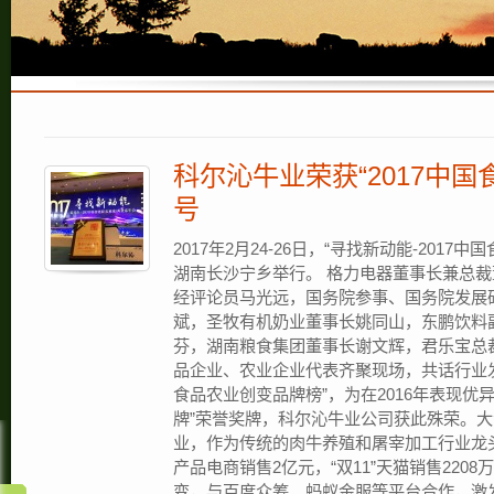
科尔沁牛业荣获“2017中
号
2017年2月24-26日，“寻找新动能-201
湖南长沙宁乡举行。 格力电器董事长兼总
经评论员马光远，国务院参事、国务院发展
斌，圣牧有机奶业董事长姚同山，东鹏饮料
芬，湖南粮食集团董事长谢文辉，君乐宝总
品企业、农业企业代表齐聚现场，共话行业发展
食品农业创变品牌榜”，为在2016年表现优
牌”荣誉奖牌，科尔沁牛业公司获此殊荣。
业，作为传统的肉牛养殖和屠宰加工行业龙头
产品电商销售2亿元，“双11”天猫销售220
变，与百度众筹、蚂蚁金服等平台合作，激