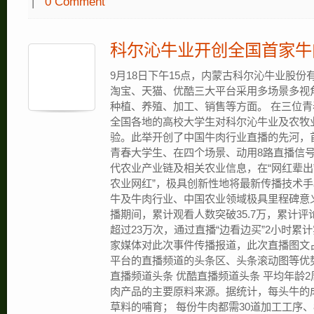
|
0 Comment
科尔沁牛业开创全国首家牛
9月18日下午15点，内蒙古科尔沁牛业股
淘宝、天猫、优酷三大平台采用多场景多视
种植、养殖、加工、销售等方面。 在三位
全国各地的高校大学生对科尔沁牛业及农牧
验。此举开创了中国牛肉行业直播的先河，
青春大学生、在四个场景、动用8路直播信
代农业产业链及相关农业信息，在“网红辈出
农业网红”，极具创新性地将最新传播技术
牛及牛肉行业、中国农业领域极具里程碑意
播期间，累计观看人数突破35.7万，累计评
超过23万次，通过直播“边看边买”2小时累计
家媒体对此次事件传播报道，此次直播图文
平台的直播频道的头条区、头条滚动图等优势
直播频道头条 优酷直播频道头条 平均年龄
肉产品的主要原料来源。据统计，每头牛的成长
草料的哺育； 每份牛肉都需30道加工工序