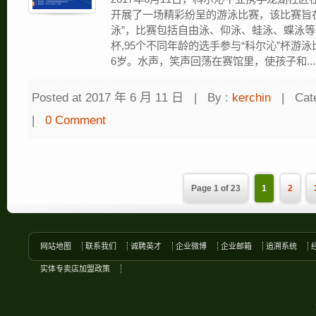
开展了一场精彩纷呈的游泳比赛，该比赛旨
泳”，比赛包括自由泳、仰泳、蛙泳、蝶泳等
杯,95个不同年龄的选手参与“科尔沁”杯游
6岁。水声，笑声回荡在赛馆里，使孩子和...
Posted at 2017 年 6 月 11 日
|
By :
kerchin
|
Cat
|
0 Comment
Page 1 of 23
1
2
网站地图
联系我们
诚聘英才
企业微博
企业邮箱
追溯系统
实体专卖店加盟政策