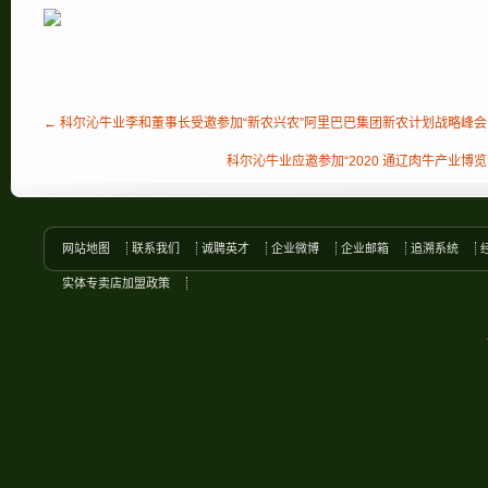
← 科尔沁牛业李和董事长受邀参加“新农兴农”阿里巴巴集团新农计划战略峰会
科尔沁牛业应邀参加“2020 通辽肉牛产业博
网站地图
联系我们
诚聘英才
企业微博
企业邮箱
追溯系统
实体专卖店加盟政策