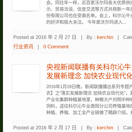
会。同往年一样，近百家沃尔玛各大优质供
示、贸易洽谈、信息交流等方式共商新一年
份有限公司也在受邀名单。会上，科尔沁牛
的好评和极大关注。 今年是沃尔玛进入...
Posted at 2016 年 2 月 27 日
|
By :
kerchin
|
Cat
行业资讯
|
0 Comment
央视新闻联播有关科尔沁牛
发展新理念 加快农业现代化
2016年1月28日晚，新闻联播播出系列专
农】之“落实发展新理念 加快农业现代化”
产业化集群种植基地里，种粮大户刘明中种
饲料，送往科尔沁牛业南阳分公司养殖基地
种植、养殖、加工全产业链做了精辟介绍，并.
Posted at 2016 年 2 月 17 日
|
By :
kerchin
|
Cat