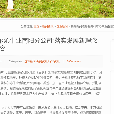
当前位置:
首页
»
新闻资讯
»
企业新闻
»
央视新闻联播有关科尔沁牛业南阳分
尔沁牛业南阳分公司“落实发展新理念
容
n
|
Categories :
企业新闻
,
新闻资讯
,
行业资讯
|
0 Comment
专题片【治国理政新实践•开局话三农】之“落实发展新理念 加快农业现代化”，其
群种植基地里，种粮大户刘明中种植青贮小麦，全株收获后加工制成饲料，送
，就科尔沁牛业南阳分公司种植、养殖、加工全产业链做了精辟介绍，并配以
觉解读。报道高度总结概括了南阳新野肉牛产业链建设对当地经济及社会发展
农业，给新野县带来巨大生产效益，2015年基地实现产值47.3亿元，拉动
来，大力发展肉牛产业化集群，秉承总公司总体发展战略，结合中央、地方各级
，大刀阔斧，实干、苦干、拼命硬干，从零起点发展至今天，成为河南南阳新