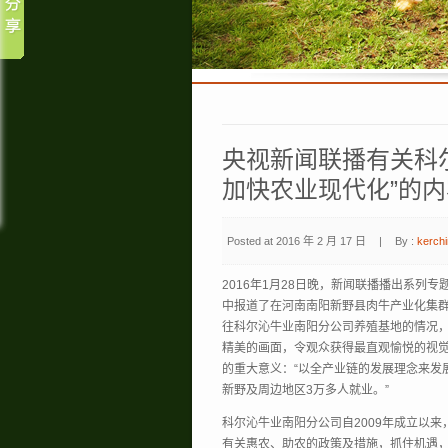
央视新闻联播有关科
加快农业现代化”的内
Posted at 2016 年 2 月 17 日
|
By :
kerchi
2016年1月28日晚，新闻联播播出系列
中报道了在河南南阳新野县肉牛产业化集
往科尔沁牛业南阳分公司养殖基地的情况
精美的画面，令观众获得最直观愉悦的视
的重大意义：“以全产业链的发展理念来发展
新野及周边地区3万多人就业。”
科尔沁牛业南阳分公司自2009年成立以
有关惠农、助农的政策及措施，抓住机遇