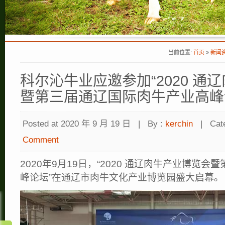
当前位置:
首页
»
新闻
科尔沁牛业应邀参加“2020 通
暨第三届通辽国际肉牛产业高峰
Posted at 2020 年 9 月 19 日
|
By :
kerchin
|
Cat
Comment
2020年9月19日，“2020 通辽肉牛产业博览
峰论坛”在通辽市肉牛文化产业博览园盛大启幕。