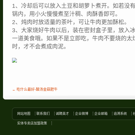
1、冷却后可以放入土豆和胡萝卜煮开。如若没
锅内，用小火慢慢煮至汁稠、肉酥香即可。
2、炖肉时放适量的茶叶，可让牛肉更加酥松。
3、大家烧好牛肉以后，装在密封盒子里，放入
一道美食哦。如果不是立即吃，牛肉不要烧的太
时，才不会煮成肉泥。
← 吃什么最好-酸汤金菇肥牛
网站地图
联系我们
诚聘英才
企业微博
企业邮箱
追溯系统
实体专卖店加盟政策