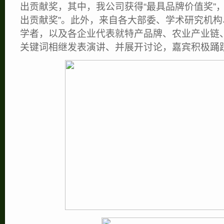
出贡献奖，其中，我公司获得“最具品牌价值奖”
出贡献奖”。此外，来自各大部委、学术研究机
学者，以及各企业代表就特产品牌、农业产业链
关键词相继发表演讲、并展开讨论，嘉宾积极踊