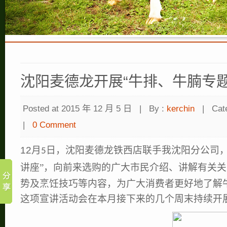
沈阳麦德龙开展“牛排、牛腩专题
Posted at 2015 年 12 月 5 日
|
By :
kerchin
|
Cat
|
0 Comment
12
月
日，沈阳麦德龙铁西店联手我沈阳分公司，
5
讲座”，向前来选购的广大市民介绍、讲解有关
势及烹饪技巧等内容，为广大消费者更好地了解
这项宣讲活动会在本月接下来的几个周末持续开