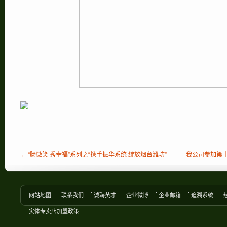
← “肠微笑 秀幸福”系列之“携手振华系统 绽放烟台潍坊”
我公司参加第
网站地图
联系我们
诚聘英才
企业微博
企业邮箱
追溯系统
实体专卖店加盟政策