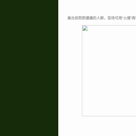
展台前熙熙攘攘的人群，现场可用“火爆”