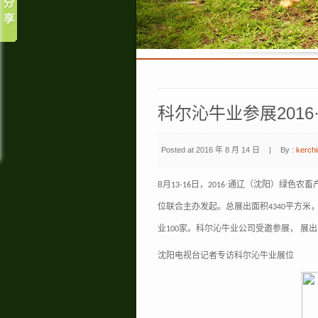
科尔沁牛业参展201
Posted at 2016 年 8 月 14 日
|
By :
kerchi
8
月
日，
·通辽（沈阳）绿色农畜
13-16
2016
位联合主办发起。总展出面积
平方米
4340
业
家。科尔沁牛业公司受邀参展， 展
100
沈阳电视台记者专访科尔沁牛业展位