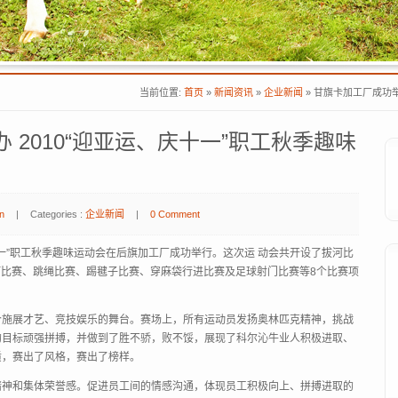
当前位置:
首页
»
新闻资讯
»
企业新闻
»
甘旗卡加工厂成功举
 2010“迎亚运、庆十一”职工秋季趣味
n
|
Categories :
企业新闻
|
0 Comment
庆十一”职工秋季趣味运动会在后旗加工厂成功举行。这次运 动会共开设了拔河比
过河比赛、跳绳比赛、踢毽子比赛、穿麻袋行进比赛及足球射门比赛等8个比赛项
个施展才艺、竞技娱乐的舞台。赛场上，所有运动员发扬奥林匹克精神，挑战
的目标顽强拼搏，并做到了胜不骄，败不馁，展现了科尔沁牛业人积极进取、
质，赛出了风格，赛出了榜样。
精神和集体荣誉感。促进员工间的情感沟通，体现员工积极向上、拼搏进取的