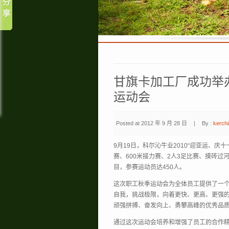
甘旗卡加工厂成功举办
运动会
Posted at 2012 年 9 月 28 日
|
By :
kerchi
9月19日，科尔沁牛业2010“迎亚运、
赛、600米接力赛、2人3足比赛、摸砖
目，参赛运动员达450人。
这次职工秋季运动会为全体员工提供了一
自我，挑战极限，向着更快、更高、更强
顽强拼搏、奋发向上、勇攀高峰的优秀品
通过这次运动会培养和增强了员工的合作