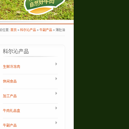
前位置:
首页
»
科尔沁产品
»
牛副产品
»
薄肚油
科尔沁产品
生鲜冷冻肉
休闲食品
加工产品
牛肉礼品盒
牛副产品