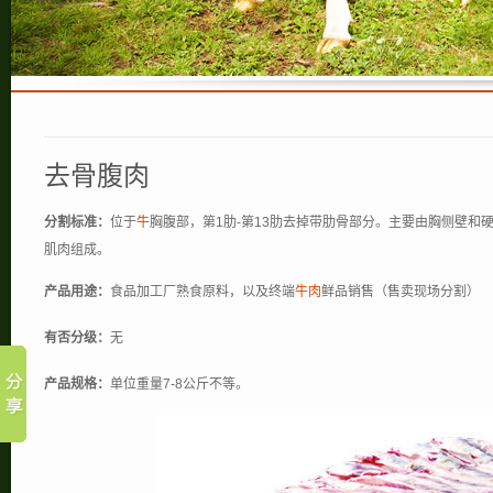
去骨腹肉
分割标准：
位于
牛
胸腹部，第1肋-第13肋去掉带肋骨部分。主要由胸侧壁和
肌肉组成。
产品用途：
食品加工厂熟食原料，以及终端
牛肉
鲜品销售（售卖现场分割）
有否分级：
无
产品规格：
单位重量7-8公斤不等。