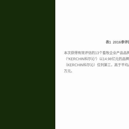
表1 2016
本次获得有效评估的13个畜牧企业产品品牌
（“KERCHIN科尔沁”）以14.98亿元
（KERCHIN科尔沁）位列第三，高于平
万元。