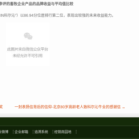
16参评的畜牧企业产品的品牌收益与平均值比较
IN科尔沁”）以86.94分位居排行第二位，表现出较强的未来收益能力。
奖
一封表扬信背后的信仰-北京80岁高龄老人致科尔沁牛业的感谢信 →
业微博
企业邮箱
追溯系统
经销商园地