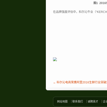
图1 20
在品牌强度评估中，科尔沁牛业（“KERCH
← 科尔沁电商荣膺阿里2016生鲜行业突破
网站地图
联系我们
诚聘英才
企