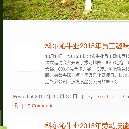
科尔沁牛业2015年员工趣
10月18日，“2015年科尔沁牛业员工趣味
这次运动会共开设了拔河比赛、6人7足跑
大绳、600米混合接力赛、摸砖过河七项竞
脚、螃蟹夹球三项亲子娱乐比赛项目。科尔
后旗分公司、速冻食品分公司的650余...
Posted at 2015 年 10 月 30 日
|
By :
kerchin
|
Ca
讯
|
0 Comment
科尔沁牛业2015年劳动技