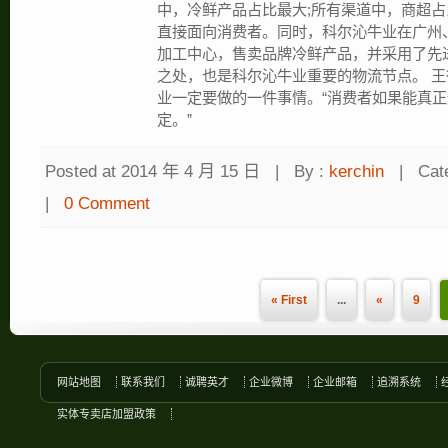
中，冷鲜产品占比最大;所有渠道中，商超占
直接面向消费者。同时，科尔沁牛业在广州
加工中心，售卖品牌冷鲜产品，并采用了先
之处，也是科尔沁牛业重要的物流节点。 
业一定要做的一件事情。“消费者如果能真
定。”
Posted at 2014 年 4 月 15 日
|
By :
kerchin
|
Cat
|
0 Comment
« First
...
«
9
网站地图
联系我们
诚聘英才
企业微博
企业邮箱
追溯系统
实体专卖店加盟政策