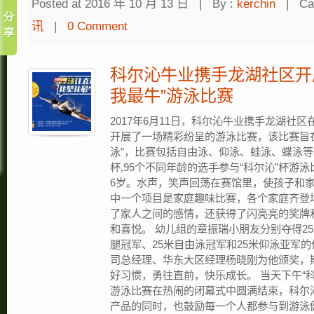
Posted at 2016 年 10 月 13 日
|
By :
kerchin
|
Ca
讯
|
0 Comment
科尔沁牛业携手龙湖社区开
我最牛”游泳比赛
2017年6月11日，科尔沁牛业携手龙湖社
开展了一场精彩纷呈的游泳比赛，该比赛旨
泳”，比赛包括自由泳、仰泳、蛙泳、蝶泳等
杯,95个不同年龄的选手参与“科尔沁”杯游
6岁。水声，笑声回荡在赛馆里，使孩子和家
中一个项目是家庭趣味比赛，各个家庭齐登
了家人之间的感情，还获得了闪亮亮的奖牌
和喜悦。 幼儿组的章振瑞小朋友分别夺得2
腿冠军、25米自由泳冠军和25米仰泳亚军
司总经理、华东大区经理杨晓刚为他颁奖，
好习惯，勇往直前，快乐成长。 当天下午“科
游泳比赛在热闹的闭幕式中圆满结束，科尔
产品的同时，也鼓励每一个人都参与到游泳