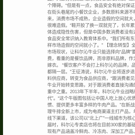
个障碍。“但是有一点，食品安全有绝对保证
在街头巷尾的小餐饮企业，多数原料来源不
来，消费市场不成熟，企业造假的空间就大
很难造假。“鞋开胶了换一双就完了，长年
体造成隐性伤害，但是中国多数消费者没有这
食品安全常识纳入教育体系中。“我们所有
样市场造假的空间就小了。” 【理念转型】全
市场现状，让科尔沁牛业只能选择向“品牌”
费，看重的是餐饮品牌，而非原料品牌，作
嫁衣。 “餐饮客户不会打上科尔沁的品牌，
都隔一层。”王征涛说，科尔沁牛业将逐步
料供应商，转变为食品供应商，“跟消费者见
牛业开始转变思路，对于跟消费者直接沟通
重中之重。2013年下半年，科尔沁牛业战略
代”。“这个牛版图包括让中国人吃上放心优
惯、提供更多丰富多样的牛肉产品。”在新
理牛排全新上市，成为电商渠道主打产品，
线下渠道，该公司以“北上广”一线城市为核
届时，科尔沁专卖店也将在目前300家的基础
现有产品涵盖冷鲜肉、冷冻肉、深加工产品、