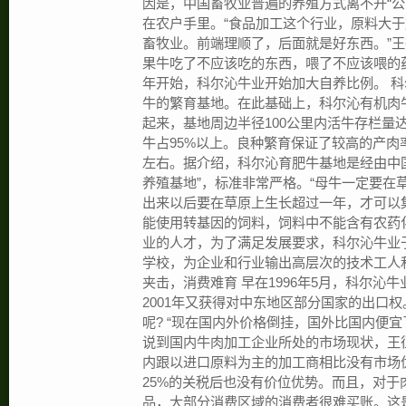
因是，中国畜牧业普遍的养殖方式离不开“公
在农户手里。“食品加工这个行业，原料大
畜牧业。前端理顺了，后面就是好东西。”
果牛吃了不应该吃的东西，喂了不应该喂的药
年开始，科尔沁牛业开始加大自养比例。 
牛的繁育基地。在此基础上，科尔沁有机肉牛
起来，基地周边半径100公里内活牛存栏量达
牛占95%以上。良种繁育保证了较高的产肉
左右。据介绍，科尔沁育肥牛基地是经由中
养殖基地”，标准非常严格。“母牛一定要在
出来以后要在草原上生长超过一年，才可以
能使用转基因的饲料，饲料中不能含有农药化
业的人才，为了满足发展要求，科尔沁牛业于
学校，为企业和行业输出高层次的技术工人
夹击，消费难育 早在1996年5月，科尔沁
2001年又获得对中东地区部分国家的出口
呢? “现在国内外价格倒挂，国外比国内便
说到国内牛肉加工企业所处的市场现状，王
内跟以进口原料为主的加工商相比没有市场
25%的关税后也没有价位优势。而且，对于
品，大部分消费区域的消费者很难买账。这