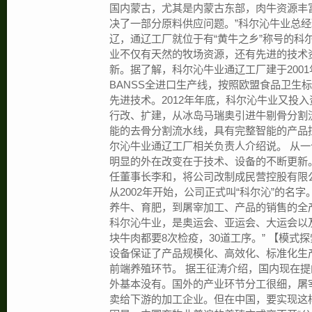
国内蒙古，尤其是内蒙古东部，肉牛资源丰
决了一部分原料供应问题。”科尔沁牛业总
辽，通辽工厂就位于有“黄牛之乡”称号的科
业不仅有天然的牧场资源，还有先进的技术
新。据了解，科尔沁牛业通辽工厂建于2001
BANSS全进口生产线，按照欧盟食品卫生
先进技术。2012年年底，科尔沁牛业又投入
行改、扩建，从冰岛马瑞奥引进牛剔骨分割
能的去骨分割流水线，具有完整智能的产品
尔沁牛业通辽工厂相关负责人介绍说。 从
明显的外在改变在于技术、设备的不断更新
任董事长李和，将公司改制成民营控股有限
从2002年开始，公司正式叫“科尔沁”的名字
养牛、育肥，到屠宰加工、产品的销售的全
科尔沁牛业，是奥运会、亚运会、大运会以及
块牛肉都要8次检疫，30道工序。” 【模式
设备保证了产品规模化、高效化、标准化生
前端养殖环节。 据王征涛介绍，国内现在
外基本没有。国外的产业环节分工很细，屠
卖给下游的加工企业。但在中国，要实现这样