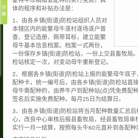
蒙特牛冻精细管配种的实行免费。具
体的程序和补贴办法是：
1、由各乡镇(街道)防检站组织人员对
本辖区内的能繁母牛逐村逐场逐户普
查、登记造册、佩带耳标，建立能繁
母牛基本信息档案。档案一式两份，
一份保存乡镇(街道)防检站，一份上交县畜牧局。
检站核定一次，对变动母牛重新登记。
2、根据各乡镇(街道)防检站上报的能繁母牛底
配种卡，统一编号后，由各乡镇(街道)防检站直接
母牛需配种的，由养牛户到配种站(点)凭免费配
签名后实施免费配种。每月25日为结算日。
3、由各乡镇(街道)防检站将当月配种数量汇总
心，改良中心审核后报县畜牧局，经县畜牧局审
实行一月一结算，按照每头牛60元直补到各配种站