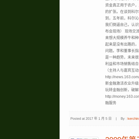
资金真正用于农户，
的扩张。在谈到科尔
到，五年前，科尔沁
我们倒逼自己，认识
布会现场） 现场交
来想大规模养牛和种
起来是没有出路的，
问题。李和董事长指
是一种趋势，未来很
利益和市场销售结合
（主持人与嘉宾互动
http://news.16
新金融激活农业升级 htt
玩转金融创新，破解
http://money.1
融服务
Posted at 2017 年 1 月 5 日
|
By :
kerchin