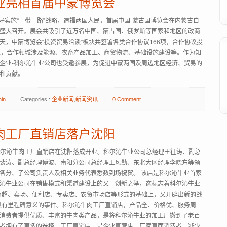
业亮相首届中蒙博览会
为更好实施“一带一路”战略，造福两国人民，首届中国-蒙古国博览会在内蒙古自
盛大召开。展会共吸引了近万名中国、蒙古国、俄罗斯等国家和地区的政商
天，中蒙博览会“投资贸易洽谈”板块共签署各类合作协议166项，合作协议投
9亿元，合作领域涉及能源、农畜产品加工、商贸物流、基础设施建设等。作为知
企业-科尔沁牛业公司也受邀参展，为促进中蒙两国及周边地区经济、贸易的
和贡献。
hin
|
Categories :
企业新闻
,
新闻资讯
|
0 Comment
肉工厂直销店落户沈阳
日，科尔沁牛肉工厂直销店在沈阳落成开业。科尔沁牛业公司总经理王征涛、副总
裴涛、副总经理傅波、南阳分公司总经理王风勤、东北大区经理李晓东等领
各分、子公司负责人及相关业务代表悉数到场祝贺。 该店是科尔沁牛业首家
沁牛业公司在销售模式和渠道建设上的又一创新之举，这标志着科尔沁牛业
商超、卖场、便利店、专卖店、农贸市场店等形式的基础上，又开辟出新的战
具有里程碑意义的事件。科尔沁牛肉工厂直销店，产品全、价格优、服务周
消费者提供优质、丰富的牛肉类产品，是将科尔沁牛业的加工厂搬到了老百
者拥有了更多的选择。工厂直销店，是企业直营店，厂家直面消费者，减少