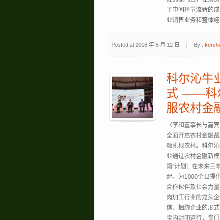
了中间环节流转的成
业销售业务和整体
Posted at 2016 年 5 月 12 日
|
By :
kerchi
科尔沁牛
式 ——
服农村金
（李和董事长与嘉宾
全面开启农村金融战
融扎根农村。科尔沁
业通过农村金融新模
雨”计划：在未来三
起，为1000个县
合作伙伴及社会力量
肉加工行业的龙头企
信、捆绑企业的形式
宝内封闭运行，专门