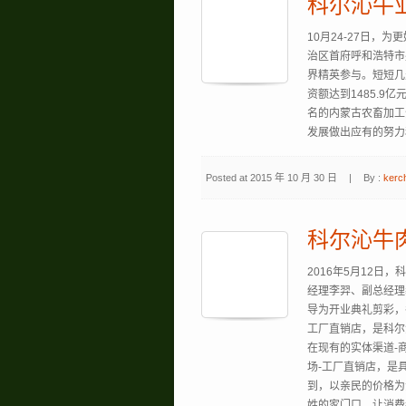
科尔沁牛
10月24-27日，
治区首府呼和浩特市
界精英参与。短短几
资额达到1485.
名的内蒙古农畜加工
发展做出应有的努力
Posted at 2015 年 10 月 30 日
|
By :
kerc
科尔沁牛
2016年5月12
经理李羿、副总经理
导为开业典礼剪彩，
工厂直销店，是科尔
在现有的实体渠道-
场-工厂直销店，是
到，以亲民的价格为
姓的家门口，让消费