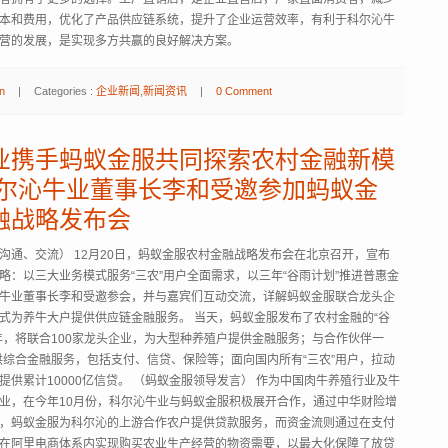
本和费用，优化了产品供应链系统，提升了企业运营效率，有利于科尔沁牛
经营的发展，是实现多方共赢的良好解决方案。
n
|
Categories :
企业新闻
,
新闻资讯
|
0 Comment
业携手蚂蚁金服共同探索农村金融新模
科尔沁牛业董事长李和受邀参加蚂蚁金
融战略发布会
沟通、交流） 12月20日，蚂蚁金服农村金融战略发布会在北京召开，宣布
略：以三大业务模式服务“三农”用户全面需求，以三年“谷雨计划”推进普惠金
牛业董事长李和受邀参会，并与嘉宾们互动交流，详解蚂蚁金服联合龙头企
式为养牛大户提供供应链金融服务。 当天，蚂蚁金服发布了农村金融的“谷
年，将联合100家龙头企业，为大型种养殖户提供金融服务；与合作伙伴一
提供综合金融服务，包括支付、信贷、保险等；面向国内所有“三农”用户，拉动
提供累计10000亿信贷。 （蚂蚁金服领导发言） 作为中国肉牛养殖行业及牛
业，在今年10月份，科尔沁牛业与蚂蚁金服积极展开合作，通过中华财险增
，蚂蚁金服为科尔沁的上游合作农户提供贷款服务，而资金流则通过在支付
在阿里电商体系内实现购买农业生产经营的物资需要，以最大化保障了放贷