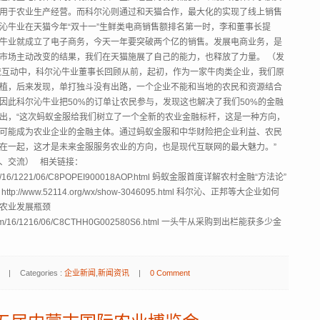
用于农业生产经营。而科尔沁则通过和天猫合作，最大化的实现了线上销售
沁牛业在天猫今年“双十一”生鲜类电商销售额排名第一时，李和董事长提
牛业就成立了电子商务，今天一年要突破两个亿的销售。发展电商业务，是
市场主动改变的结果，我们在天猫施展了自己的能力，也释放了力量。 （发
流互动中，科尔沁牛业董事长回顾从前，起初，作为一家牛肉类企业，我们原
植，后来发现，单打独斗没有出路，一个企业不能和当地的农民和资源结合
因此科尔沁牛业把50%的订单让农民参与，发现这也解决了我们50%的金融
出，“这次蚂蚁金服给我们树立了一个全新的农业金融标杆，这是一种方向，
可能成为农业企业的金融主体。通过蚂蚁金服和中华财险把企业利益、农民
在一起，这才是未来金服服务农业的方向，也是现代互联网的最大魅力。”
、交流） 相关链接：
3.com/16/1221/06/C8POPEI900018AOP.html 蚂蚁金服首度详解农村金融“方法论”
p://www.52114.org/wx/show-3046095.html 科尔沁、正邦等大企业如何
农业发展瓶颈
63.com/16/1216/06/C8CTHH0G002580S6.html 一头牛从采购到出栏能获多少金
|
Categories :
企业新闻
,
新闻资讯
|
0 Comment